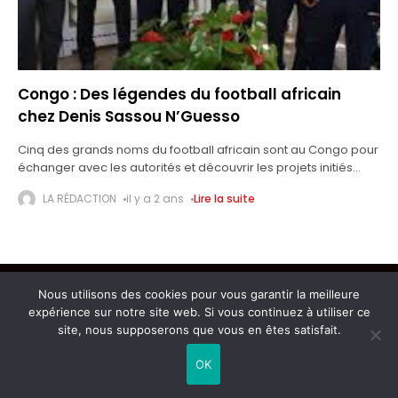
Congo : Des légendes du football africain
chez Denis Sassou N’Guesso
Cinq des grands noms du football africain sont au Congo pour
échanger avec les autorités et découvrir les projets initiés
danc ce domaine. Samuel Eto'o, Jay Jay Okocha, El Hadji
LA RÉDACTION
il y a 2 ans
Lire la suite
Nous utilisons des cookies pour vous garantir la meilleure
Copyright © 2026 L'AIGLE DU CONTINENT
expérience sur notre site web. Si vous continuez à utiliser ce
site, nous supposerons que vous en êtes satisfait.
OK