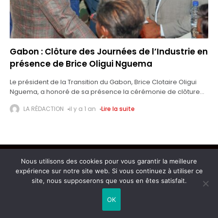
Gabon : Clôture des Journées de l’Industrie en
présence de Brice Oligui Nguema
Le président de la Transition du Gabon, Brice Clotaire Oligui
Nguema, a honoré de sa présence la cérémonie de clôture
des Journées de l'Industrie, qui s'est tenue ce samedi 22
LA RÉDACTION
il y a 1 an
Lire la suite
Nous utilisons des cookies pour vous garantir la meilleure
Copyright © 2026 L'AIGLE DU CONTINENT
expérience sur notre site web. Si vous continuez à utiliser ce
site, nous supposerons que vous en êtes satisfait.
OK