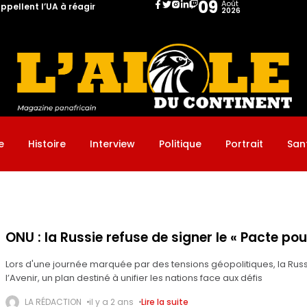
09
Août
ppellent l’UA à réagir
2026
: le Ghana et le Nigeria appellent l’UA à réagir
e
Histoire
Interview
Politique
Portrait
San
ONU : la Russie refuse de signer le « Pacte pour
Lors d'une journée marquée par des tensions géopolitiques, la Russ
l’Avenir, un plan destiné à unifier les nations face aux défis
LA RÉDACTION
il y a 2 ans
Lire la suite