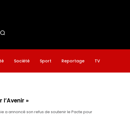
té
Société
Sport
Reportage
TV
 l’Avenir »
ie a annoncé son refus de soutenir le Pacte pour