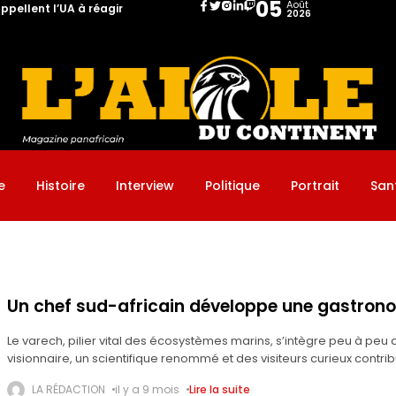
05
Août
ppellent l’UA à réagir
2026
: le Ghana et le Nigeria appellent l’UA à réagir
e
Histoire
Interview
Politique
Portrait
San
Un chef sud-africain développe une gastrono
Le varech, pilier vital des écosystèmes marins, s’intègre peu à peu 
visionnaire, un scientifique renommé et des visiteurs curieux contri
LA RÉDACTION
il y a 9 mois
Lire la suite