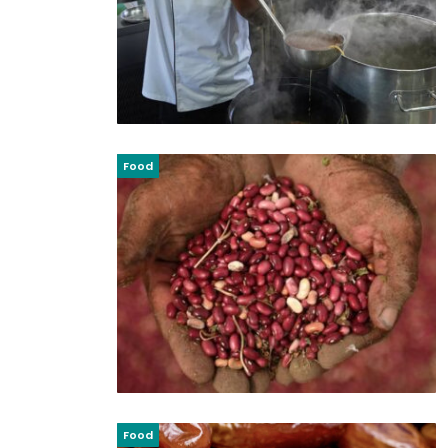
Food
Food