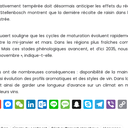
tivement tempérée doit désormais anticiper les effets du r
 Stellenbosch montrent que la dernière récolte de raisin dans
strée.
aert souligne que les cycles de maturation évoluent rapidemen
entre la mi-janvier et mars. Dans les régions plus fraîches 
il. Mais ces stades phénologiques avancent, et d’ici 2035, n
ovembre », indique-t-elle.
s ont de nombreuses conséquences : disponibilité de la main
si évolution des profils aromatiques et des styles de vin. Dans 
nt ainsi de garder une longueur d’avance sur un climat en m
leurs vins.
G
M
W
Li
O
Li
M
S
S
T
Vi
m
e
e
n
ut
n
e
n
k
el
b
ai
s
C
k
lo
e
s
a
y
e
er