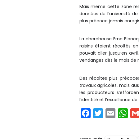
Mais même cette zone rela
données de l’université de
plus précoce jamais enregi
La chercheuse Erna Blancqu
raisins étaient récoltés 
pouvait aller jusqu’en avr
vendanges dès le mois de n
Des récoltes plus précoce
travaux agricoles, mais aus
les producteurs s’efforce
l’identité et l’excellence de 
F
T
E
W
a
w
m
h
c
itt
ai
a