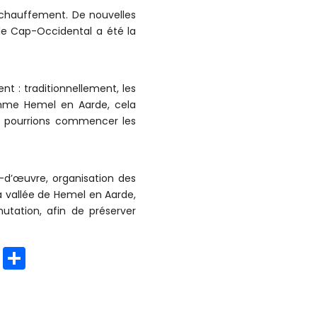
échauffement. De nouvelles
 le Cap-Occidental a été la
t : traditionnellement, les
comme Hemel en Aarde, cela
ous pourrions commencer les
-d’œuvre, organisation des
la vallée de Hemel en Aarde,
utation, afin de préserver
C
P
o
ar
p
t