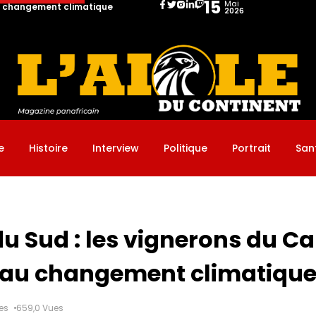
15
Mai
au changement climatique
2026
nerons du Cap s’adaptent au changement climatique
e
Histoire
Interview
Politique
Portrait
San
du Sud : les vignerons du C
 au changement climatiqu
res
659,0 Vues