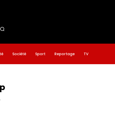
té
Société
Sport
Reportage
TV
ap
e