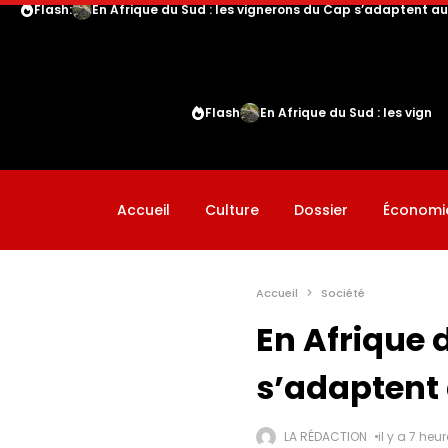
Flash:
En Afrique du Sud : les vignerons du Cap s’adaptent 
Flash
En Afrique du Sud : les vig
Accueil
Culture
Dossier
Économi
Accueil
Société
En Afrique 
s’adaptent
LA RÉDACTION
il y a 7 heu