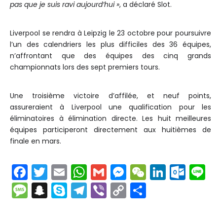
pas que je suis ravi aujourd’hui »
, a déclaré Slot.
Liverpool se rendra à Leipzig le 23 octobre pour poursuivre
l’un des calendriers les plus difficiles des 36 équipes,
n’affrontant que des équipes des cinq grands
championnats lors des sept premiers tours.
Une troisième victoire d’affilée, et neuf points,
assureraient à Liverpool une qualification pour les
éliminatoires à élimination directe. Les huit meilleures
équipes participeront directement aux huitièmes de
finale en mars.
F
T
E
W
G
M
W
Li
O
Li
a
w
m
h
m
e
e
n
ut
n
M
S
S
T
Vi
C
P
c
itt
ai
a
ai
s
C
k
lo
e
e
n
k
el
b
o
ar
e
er
l
ts
l
s
h
e
o