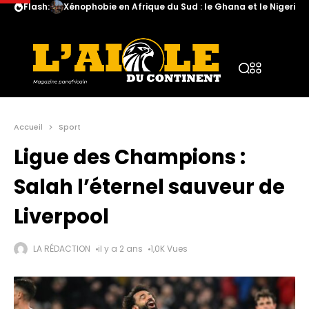
Flash:
Xénophobie en Afrique du Sud : le Ghana et le Nigeria a
Accueil
Sport
Ligue des Champions :
Salah l’éternel sauveur de
Liverpool
LA RÉDACTION
il y a 2 ans
1,0K Vues