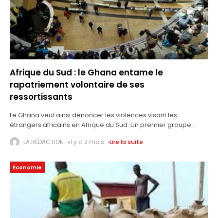
Afrique du Sud : le Ghana entame le
rapatriement volontaire de ses
ressortissants
Le Ghana veut ainsi dénoncer les violences visant les
étrangers africains en Afrique du Sud. Un premier groupe
d’environ 300 ressortissants ghanéens a quitté l’aéroport
LA RÉDACTION
il y a 2 mois
Lire la suite
international OR Tambo de Johannesburg
Économie