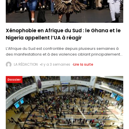
Xénophobie en Afrique du Sud : le Ghana et le
Nigeria appellent l’UA à réagir
L’Afrique du Sud est confrontée depuis plusieurs semaines à
des manifestations et à des violences ciblant principalement
les immigrés en situation irrégulière. Face aux violences visant
LA RÉDACTION
il y a 3 semaines
Lire la suite
des ressortissants africains qui
Dossier