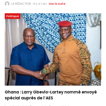
saison 2024-2025. Les prix élevés des matières premières
LA RÉDACTION
il y a 1 an
Lire la suite
suscitent un
Politique
Ghana : Larry Gbevlo-Lartey nommé envoyé
spécial auprès de l’AES