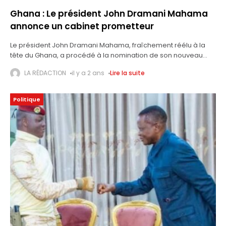
Ghana : Le président John Dramani Mahama
annonce un cabinet prometteur
Le président John Dramani Mahama, fraîchement réélu à la
tête du Ghana, a procédé à la nomination de son nouveau
cabinet. Cette décision était très attendue, d'autant que
LA RÉDACTION
il y a 2 ans
Lire la suite
Mahama avait
Politique