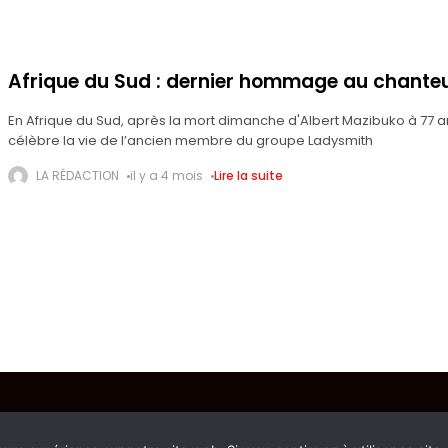
Afrique du Sud : dernier hommage au chante
En Afrique du Sud, après la mort dimanche d'Albert Mazibuko à 77 an
célèbre la vie de l’ancien membre du groupe Ladysmith
LA RÉDACTION
il y a 4 mois
Lire la suite
Copyright © 2026 L'AIGLE DU CONTINENT