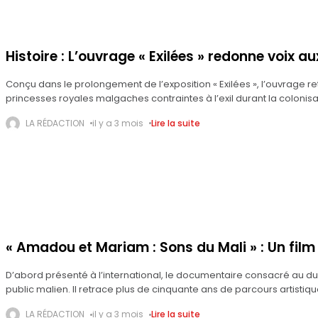
Histoire : L’ouvrage « Exilées » redonne voix a
Conçu dans le prolongement de l’exposition « Exilées », l’ouvrage re
princesses royales malgaches contraintes à l’exil durant la colonis
LA RÉDACTION
il y a 3 mois
Lire la suite
« Amadou et Mariam : Sons du Mali » : Un fil
D’abord présenté à l’international, le documentaire consacré au du
public malien. Il retrace plus de cinquante ans de parcours artistiq
LA RÉDACTION
il y a 3 mois
Lire la suite