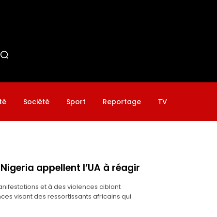
té
Société
Sport
Reportage
TV
Nigeria appellent l’UA à réagir
ifestations et à des violences ciblant
ces visant des ressortissants africains qui