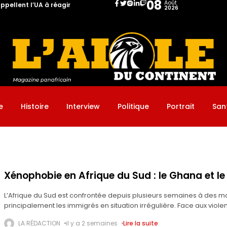
08
Août
ppellent l’UA à réagir
2026
: le Ghana et le Nigeria appellent l’UA à réagir
e
Histoire
Interview
Politique
Portrait
San
Xénophobie en Afrique du Sud : le Ghana et le 
L’Afrique du Sud est confrontée depuis plusieurs semaines à des man
principalement les immigrés en situation irrégulière. Face aux violen
LA RÉDACTION
il y a 2 semaines
Lire la suite