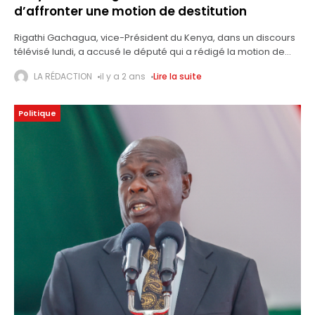
d’affronter une motion de destitution
Rigathi Gachagua, vice-Président du Kenya, dans un discours
télévisé lundi, a accusé le député qui a rédigé la motion de
mentir, la qualifiant de "honteuse et sensationnelle". C'est la
LA RÉDACTION
il y a 2 ans
Lire la suite
première
Politique