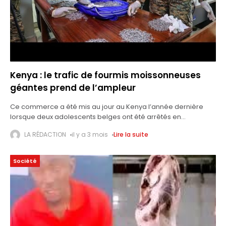
Kenya : le trafic de fourmis moissonneuses
géantes prend de l’ampleur
Ce commerce a été mis au jour au Kenya l’année dernière
lorsque deux adolescents belges ont été arrêtés en
possession de près de 5 000. Le trafic de fourmis
LA RÉDACTION
il y a 3 mois
Lire la suite
moissonneuses
Société