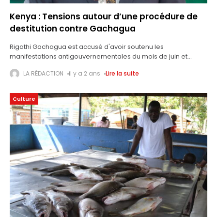
Kenya : Tensions autour d’une procédure de
destitution contre Gachagua
Rigathi Gachagua est accusé d'avoir soutenu les
manifestations antigouvernementales du mois de juin et
d'être impliqué dans des affaires de corruption et d'autres
LA RÉDACTION
il y a 2 ans
Lire la suite
irrégularités, accusations qu'il nie. Les partisans et
Culture