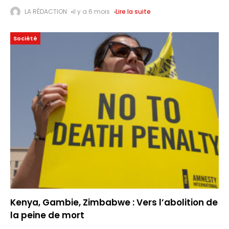
L’histoire de l’évolution humaine est en perpétuelle réécriture.
LA RÉDACTION
il y a 6 mois
Lire la suite
Comme l’explique Science & Vie, une récente
Société
Kenya, Gambie, Zimbabwe : Vers l’abolition de
la peine de mort