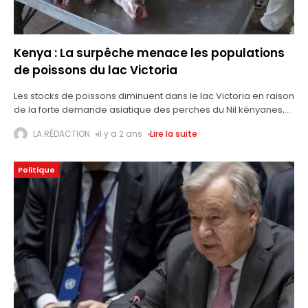
Kenya : La surpêche menace les populations
de poissons du lac Victoria
Les stocks de poissons diminuent dans le lac Victoria en raison
de la forte demande asiatique des perches du Nil kényanes,
une espèce de poisson d'eau douce recherchée pour ses
LA RÉDACTION
il y a 2 ans
Lire la suite
Politique