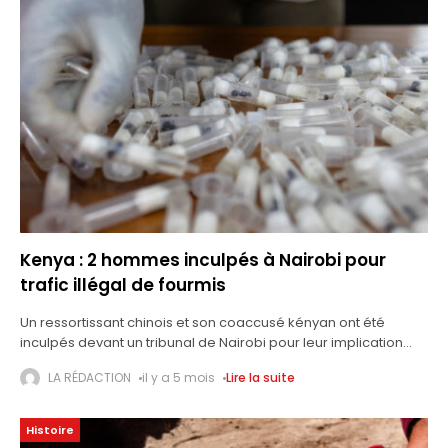
Kenya : 2 hommes inculpés à Nairobi pour
trafic illégal de fourmis
Un ressortissant chinois et son coaccusé kényan ont été
inculpés devant un tribunal de Nairobi pour leur implication
présumée dans un trafic illégal de fourmis. Présentés devant
LA RÉDACTION
il y a 5 mois
Lire la suite
la magistrate principale
Histoire