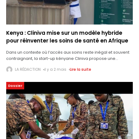
Kenya : Cliniva mise sur un modèle hybride
pour réinventer les soins de santé en Afrique
Dans un contexte où l’accès aux soins reste inégal et souvent
contraignant, la start-up kényane Cliniva propose une
approche hybride combinant technologie et médecine de
LA RÉDACTION
il y a 2 mois
Lire la suite
proximité. Cliniva est une solution d’e-santé
Dossier