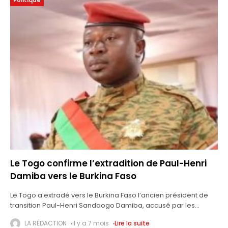
Politique
Le Togo confirme l’extradition de Paul-Henri
Damiba vers le Burkina Faso
Le Togo a extradé vers le Burkina Faso l’ancien président de
transition Paul-Henri Sandaogo Damiba, accusé par les
autorités burkinabè d’avoir fomenté plusieurs tentatives de
LA RÉDACTION
il y a 7 mois
Lire la suite
coup d’État, a annoncé mardi