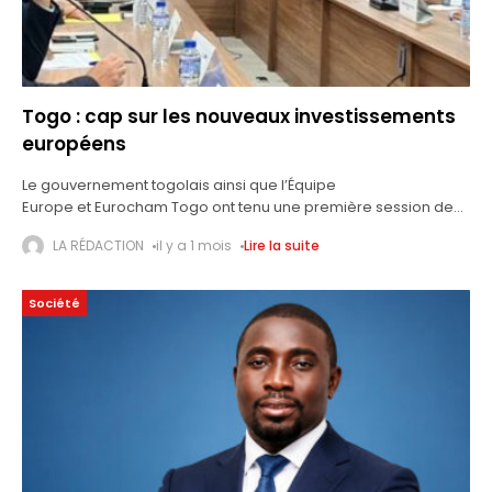
Togo : cap sur les nouveaux investissements
européens
Le gouvernement togolais ainsi que l’Équipe
Europe et Eurocham Togo ont tenu une première session de
leur dialogue tripartite sur le climat des affaires. Cette session
LA RÉDACTION
il y a 1 mois
Lire la suite
a eu lieu ce vendredi 26 juin à Lomé et
Société