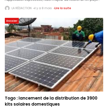
guin, au sud du Togo, est désormais inscrite sur la Liste
LA RÉDACTION
il y a 8 mois
Lire la suite
représentative du
Dossier
Togo : lancement de la distribution de 3900
kits solaires domestiques