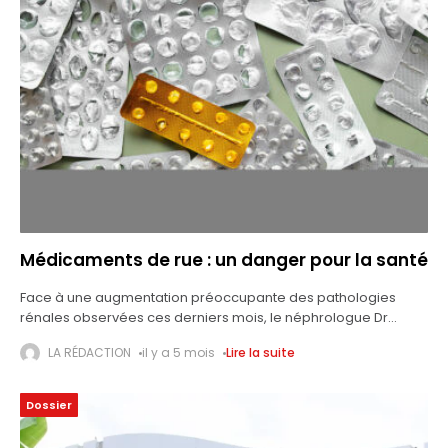
Médicaments de rue : un danger pour la santé
Face à une augmentation préoccupante des pathologies
rénales observées ces derniers mois, le néphrologue Dr
Raphaël Dolaama du CHU Sylvanus Olympio de Lomé alerte
LA RÉDACTION
il y a 5 mois
Lire la suite
sur un problème de santé publique
Dossier