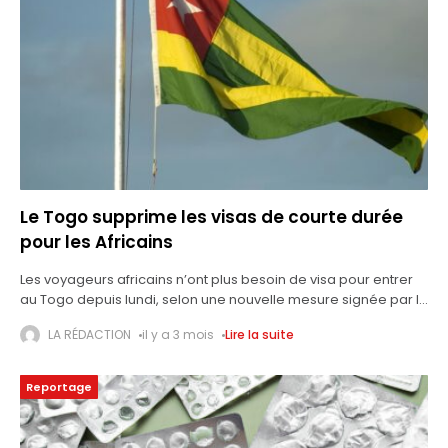
Le Togo supprime les visas de courte durée
pour les Africains
Les voyageurs africains n’ont plus besoin de visa pour entrer
au Togo depuis lundi, selon une nouvelle mesure signée par le
Président du Conseil togolais Faure Gnassingbé. La nouvelle
LA RÉDACTION
il y a 3 mois
Lire la suite
réglementation
Reportage