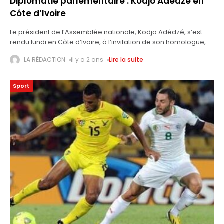
Diplomatie parlementaire : Kodjo Adédzé en
Côte d’Ivoire
Le président de l’Assemblée nationale, Kodjo Adédzé, s’est
rendu lundi en Côte d’Ivoire, à l’invitation de son homologue,
Adama Bictogo, afin de participer à la rentrée solennelle de la
LA RÉDACTION
il y a 2 ans
Lire la suite
première
Sport