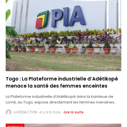
Togo : La Plateforme industrielle d’Adétikopé
menace la santé des femmes enceintes
La Plateforme industrielle d’Adétikopé dans la banlieue de
Lomé, au Togo, expose directement les femmes riveraines
enceintes à une forte pollution atmosphérique, avec des
LA RÉDACTION
il y a 6 mois
Lire la suite
risques accrus de troubles respiratoires et