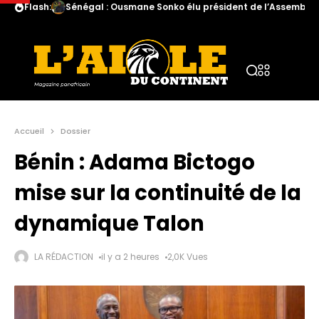
Flash:
Sénégal : Ousmane Sonko élu président de l’Assemblée
Accueil
Dossier
Bénin : Adama Bictogo
mise sur la continuité de la
dynamique Talon
LA RÉDACTION
il y a 2 heures
2,0K Vues