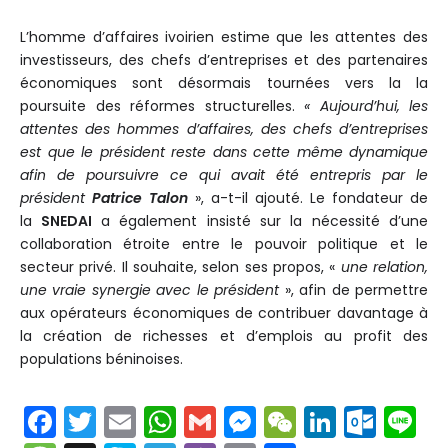
L’homme d’affaires ivoirien estime que les attentes des
investisseurs, des chefs d’entreprises et des partenaires
économiques sont désormais tournées vers la la
poursuite des réformes structurelles.
« Aujourd’hui, les
attentes des hommes d’affaires, des chefs d’entreprises
est que le président reste dans cette même dynamique
afin de poursuivre ce qui avait été entrepris par le
président
Patrice Talon
», a-t-il ajouté. Le fondateur de
la
SNEDAI
a également insisté sur la nécessité d’une
collaboration étroite entre le pouvoir politique et le
secteur privé. Il souhaite, selon ses propos, «
une relation,
une vraie synergie avec le président
», afin de permettre
aux opérateurs économiques de contribuer davantage à
la création de richesses et d’emplois au profit des
populations béninoises.
F
T
E
W
G
M
W
Li
O
Li