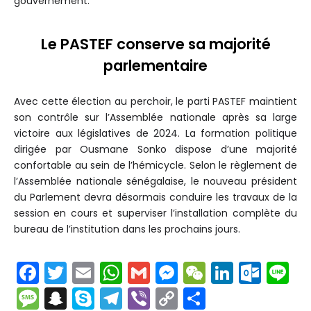
gouvernement.
Le PASTEF conserve sa majorité
parlementaire
Avec cette élection au perchoir, le parti PASTEF maintient
son contrôle sur l’Assemblée nationale après sa large
victoire aux législatives de 2024. La formation politique
dirigée par Ousmane Sonko dispose d’une majorité
confortable au sein de l’hémicycle. Selon le règlement de
l’Assemblée nationale sénégalaise, le nouveau président
du Parlement devra désormais conduire les travaux de la
session en cours et superviser l’installation complète du
bureau de l’institution dans les prochains jours.
F
T
E
W
G
M
W
Li
O
Li
a
w
m
h
m
e
e
n
ut
n
M
S
S
T
Vi
C
P