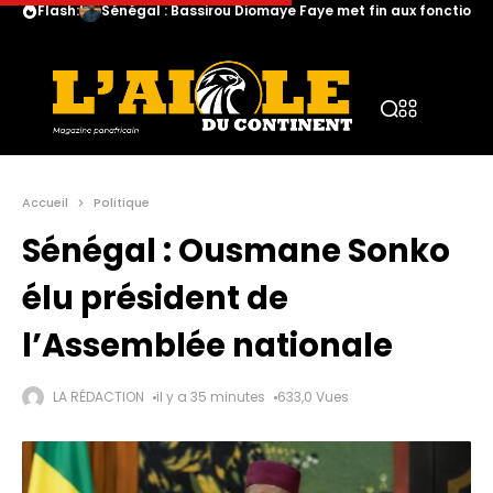
Flash:
Sénégal : Bassirou Diomaye Faye met fin aux fonction
Accueil
Politique
Sénégal : Ousmane Sonko
élu président de
l’Assemblée nationale
LA RÉDACTION
il y a 35 minutes
633,0 Vues