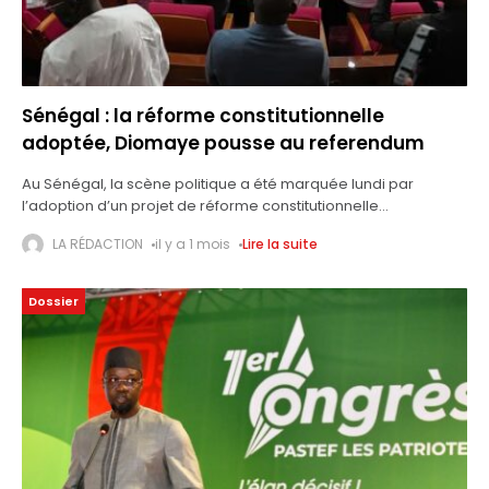
Sénégal : la réforme constitutionnelle
adoptée, Diomaye pousse au referendum
Au Sénégal, la scène politique a été marquée lundi par
l’adoption d’un projet de réforme constitutionnelle
redéfinissant les rapports entre le président de la République,
LA RÉDACTION
il y a 1 mois
Lire la suite
le gouvernement et le Parlement.
Dossier