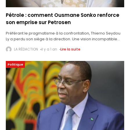
Pétrole : comment Ousmane Sonko renforce
son emprise sur Petrosen
Préférant le pragmatisme à la confrontation, Thierno Seydou
Ly a perdu son siège à la direction. Une vision incompatible
avec celle du Premier ministre Ousmane Sonko, qui poursuit
LA RÉDACTION
il y a 1 an
Lire la suite
méthodiquement sa
Politique