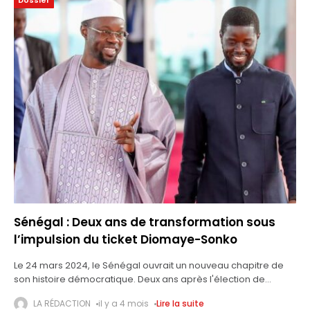
Dossier
Sénégal : Deux ans de transformation sous
l’impulsion du ticket Diomaye-Sonko
Le 24 mars 2024, le Sénégal ouvrait un nouveau chapitre de
son histoire démocratique. Deux ans après l'élection de
Bassirou Diomaye Faye, porté par la vision d'Ousmane Sonko,
LA RÉDACTION
il y a 4 mois
Lire la suite
le pays