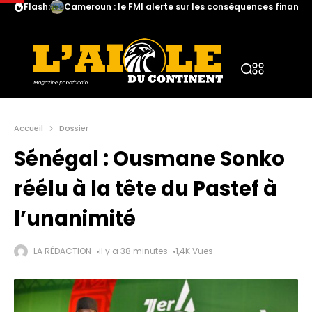
Flash:
Cameroun : le FMI alerte sur les conséquences financiè
Accueil
Dossier
Sénégal : Ousmane Sonko
réélu à la tête du Pastef à
l’unanimité
LA RÉDACTION
il y a 38 minutes
1,4K Vues