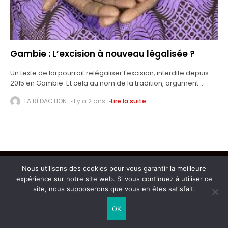
Gambie : L’excision à nouveau légalisée ?
Un texte de loi pourrait relégaliser l'excision, interdite depuis
2015 en Gambie. Et cela au nom de la tradition, argument
défendu par les responsables religieux mais que contestent
LA RÉDACTION
il y a 2 ans
Lire la suite
les défenseurs
Nous utilisons des cookies pour vous garantir la meilleure
Copyright © 2026 L'AIGLE DU CONTINENT
expérience sur notre site web. Si vous continuez à utiliser ce
site, nous supposerons que vous en êtes satisfait.
OK