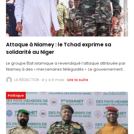
Attaque à Niamey : le Tchad exprime sa
solidarité au Niger
Le groupe État islamique a revendiqué l’attaque attribuée par
Niamey à des « mercenaires téléguidés ». Le gouvernement
tchadien a vivement condamné l’attaque terroriste perpétrée
LA RÉDACTION
il y a 6 mois
Lire la suite
contre la base aérienne 101 de Niamey,
Politique