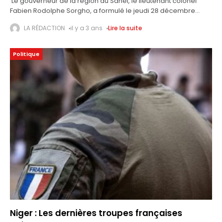
Le gouverneur de la région du Sahel, le lieutenant colonel
Fabien Rodolphe Sorgho, a formulé le jeudi 28 décembre
2023 à Dori des vœux de paix, de santé, d’amour et
LA RÉDACTION
il y a 3 ans
Lire la suite
Politique
Niger : Les dernières troupes françaises