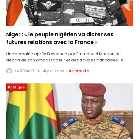
Niger : « le peuple nigérien va dicter ses
futures relations avec la France »
Une semaine après l’annonce par Emmanuel Macron du
départ de son ambassadeur et des troupes françaises, le
nouvel homme fort du Niger s’est exprimé à la télévision. « Le
LA RÉDACTION
il y a 3 ans
Lire la suite
peuple nigérien
Politique