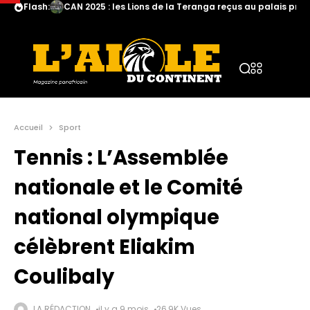
Flash:
CAN 2025 : les Lions de la Teranga reçus au palais prés
Accueil
Sport
Tennis : L’Assemblée
nationale et le Comité
national olympique
célèbrent Eliakim
Coulibaly
LA RÉDACTION
il y a 9 mois
26,9K Vues