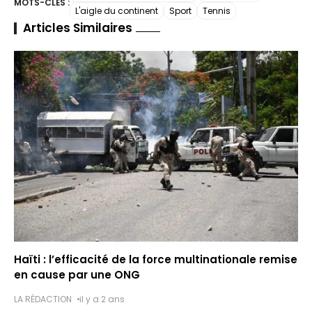
s
p
p
gr
y
a
MOTS-CLÉS :
o
p
n
t
n
c
L'aigle du continent
Sport
Tennis
a
c
e
a
Li
g
Articles Similaires
o
p
g
o
g
h
m
n
er
k
er
m
e
a
k
t
Haïti : l’efficacité de la force multinationale remise
en cause par une ONG
LA RÉDACTION
il y a 2 ans