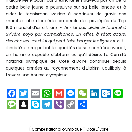
indiqué Me N’Goan, qui a exhorté le nouveau patron de la
petite balle jaune à poursuivre sur sa belle lancée et à
aider le tennisman ivoirien à continuer de gravir des
marches afin d’accéder au cercle des privilégiés du Top
100 mondial d’ici à 5 ans. «
Je n’ai pas céder le fauteuil à
Sylvère Koyo par complaisance. En effet, à l’état actuel
des choses, c’est lui qui peut faire bouger les lignes
», a-t-
il insisté, en rappelant les qualités de son confrère avocat,
un homme capable d’obtenir ce qu’il désire. Le Comité
national olympique de Côte d’Ivoire contribue depuis
quelques années au rayonnement d’Eliakim Coulibaly, à
travers une bourse olympique.
F
T
E
W
G
M
W
Li
O
Li
a
w
m
h
m
e
e
n
ut
n
M
S
S
T
Vi
C
P
c
itt
ai
a
ai
s
C
k
lo
e
e
n
k
el
b
o
ar
e
er
l
ts
l
s
h
e
o
s
a
y
e
er
p
t
b
A
e
a
dI
k.
Comité national olympique
Côte D'Ivoire