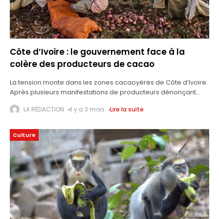
Côte d’Ivoire : le gouvernement face à la
colère des producteurs de cacao
La tension monte dans les zones cacaoyères de Côte d’Ivoire.
Après plusieurs manifestations de producteurs dénonçant
des stocks de cacao invendus et des paiements en attente, le
LA RÉDACTION
il y a 3 mois
Lire la suite
Conseil du Café-Cacao
Culture