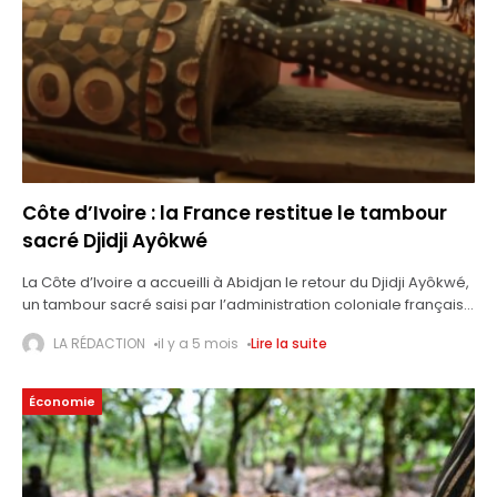
Côte d’Ivoire : la France restitue le tambour
sacré Djidji Ayôkwé
La Côte d’Ivoire a accueilli à Abidjan le retour du Djidji Ayôkwé,
un tambour sacré saisi par l’administration coloniale française
en 1916. Cette restitution marque la première restitution
LA RÉDACTION
il y a 5 mois
Lire la suite
officielle d’un
Économie