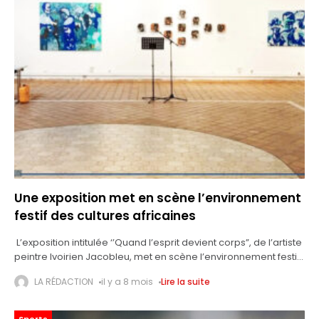
Une exposition met en scène l’environnement
festif des cultures africaines
L’exposition intitulée ‘’Quand l’esprit devient corps”, de l’artiste
peintre Ivoirien Jacobleu, met en scène l’environnement festif
des cultures africaines, a-t-on appris de son initiateur. Cette
LA RÉDACTION
il y a 8 mois
Lire la suite
exposition qui se tient du