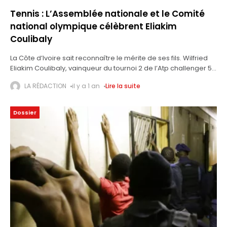
Tennis : L’Assemblée nationale et le Comité
national olympique célèbrent Eliakim
Coulibaly
La Côte d’Ivoire sait reconnaître le mérite de ses fils. Wilfried
Eliakim Coulibaly, vainqueur du tournoi 2 de l’Atp challenger 50
de tennis de Côte d’Ivoire, peut le témoigner. Il
LA RÉDACTION
il y a 1 an
Lire la suite
Dossier