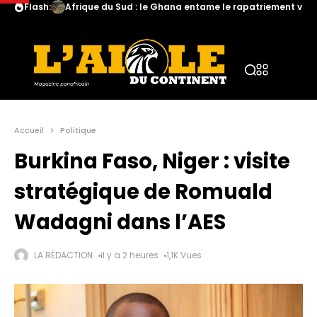
Flash:
Afrique du Sud : le Ghana entame le rapatriement volo
Accueil
Politique
Burkina Faso, Niger : visite
stratégique de Romuald
Wadagni dans l’AES
LA RÉDACTION
il y a 2 heures
1,1K Vues