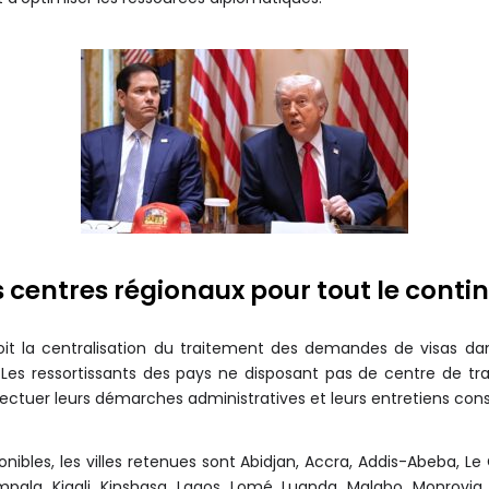
 centres régionaux pour tout le conti
oit la centralisation du traitement des demandes de visas da
ue. Les ressortissants des pays ne disposant pas de centre de t
ectuer leurs démarches administratives et leurs entretiens cons
onibles, les villes retenues sont Abidjan, Accra, Addis-Abeba, L
pala, Kigali, Kinshasa, Lagos, Lomé, Luanda, Malabo, Monrovia, N