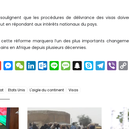
 soulignent que les procédures de délivrance des visas doive
out en répondant aux intérêts nationaux du pays.
, cette réforme marquera l’un des plus importants changemen
ains en Afrique depuis plusieurs décennies.
G
M
W
Li
O
Li
M
S
S
T
Vi
m
e
e
n
ut
n
e
n
k
el
b
ai
s
C
k
lo
e
s
a
y
e
er
l
s
h
e
o
s
p
p
gr
at
Etats Unis
L'aigle du continent
Visas
e
a
dI
k.
a
c
e
a
n
t
n
c
g
h
m
g
o
e
a