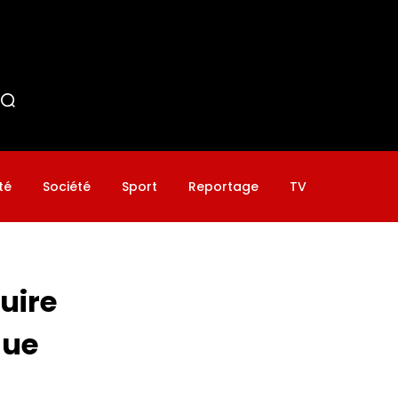
té
Société
Sport
Reportage
TV
uire
que