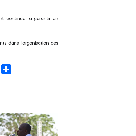
nt continuer à garantir un
ts dans l’organisation des
C
P
o
ar
p
t
y
a
Li
g
n
er
k