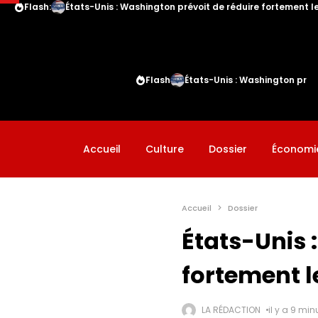
Flash:
États-Unis : Washington prévoit de réduire fortement le
Flash
États-Unis : Washington prévo
Accueil
Culture
Dossier
Économi
Accueil
Dossier
États-Unis 
fortement l
LA RÉDACTION
il y a 9 min