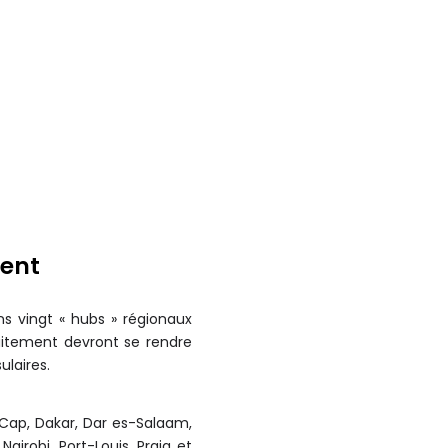
nent
ns vingt « hubs » régionaux
raitement devront se rendre
ulaires.
e Cap, Dakar, Dar es-Salaam,
airobi, Port-Louis, Praia et