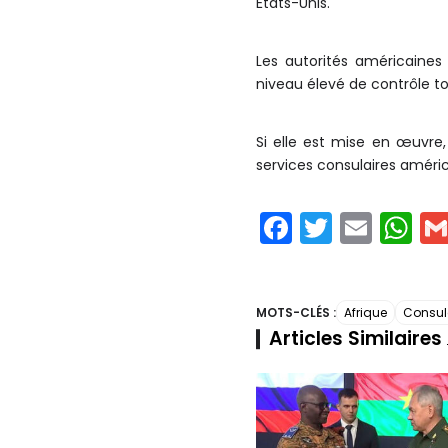
États-Unis.
Les autorités américaines
niveau élevé de contrôle t
Si elle est mise en œuvre
services consulaires améric
F
T
E
W
a
w
m
h
c
itt
ai
a
e
er
l
ts
MOTS-CLÉS :
Afrique
Consul
Articles Similaires
b
A
o
p
o
p