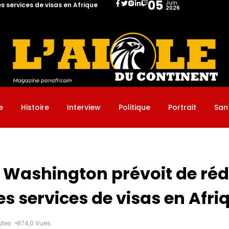
05
Juin
s services de visas en Afrique
2026
it de réduire fortement les services de visas en Afrique
e
Histoire
Interview
Politique
Portrait
San
: Washington prévoit de réd
es services de visas en Afri
utes
874,0 Vues