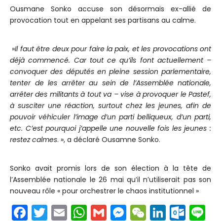
Ousmane Sonko accuse son désormais ex-allié de
provocation tout en appelant ses partisans au calme.
»
Il faut être deux pour faire la paix, et les provocations ont
déjà commencé. Car tout ce qu’ils font actuellement –
convoquer des députés en pleine session parlementaire,
tenter de les arrêter au sein de l’Assemblée nationale,
arrêter des militants à tout va – vise à provoquer le Pastef,
à susciter une réaction, surtout chez les jeunes, afin de
pouvoir véhiculer l’image d’un parti belliqueux, d’un parti,
etc. C’est pourquoi j’appelle une nouvelle fois les jeunes :
restez calmes
. », a déclaré Ousamne Sonko.
Sonko avait promis lors de son élection à la tête de
l’Assemblée nationale le 26 mai qu’il n’utiliserait pas son
nouveau rôle « pour orchestrer le chaos institutionnel »
F
T
E
W
G
M
W
Li
O
Li