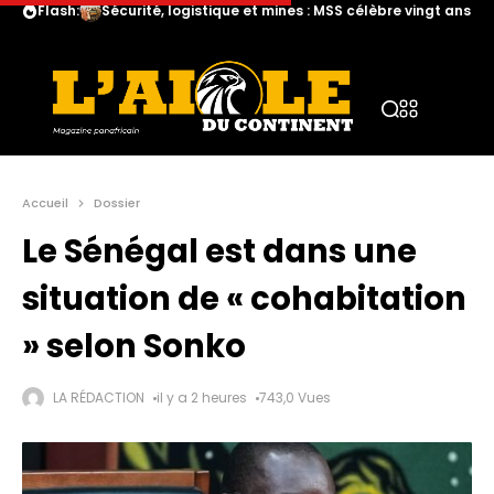
Flash:
Sécurité, logistique et mines : MSS célèbre vingt ans d
Accueil
Dossier
Le Sénégal est dans une
situation de « cohabitation
» selon Sonko
LA RÉDACTION
il y a 2 heures
743,0 Vues