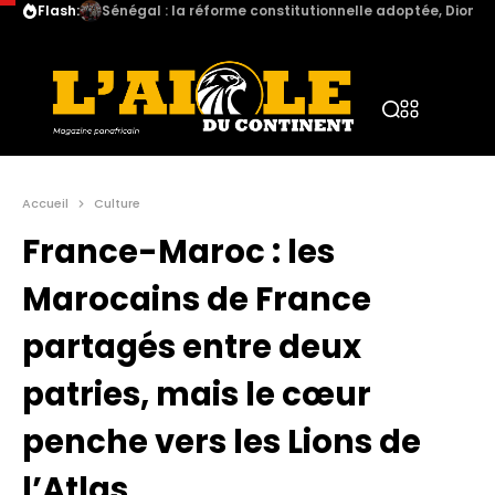
Flash:
RDC : Les roches rouges recèlent des minerais très con
Accueil
Culture
France-Maroc : les
Marocains de France
partagés entre deux
patries, mais le cœur
penche vers les Lions de
l’Atlas