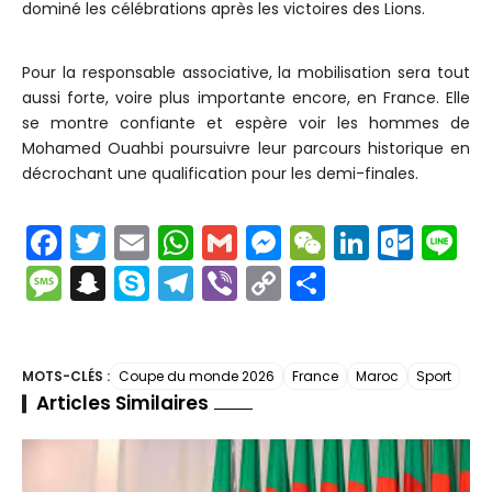
dominé les célébrations après les victoires des Lions.
Pour la responsable associative, la mobilisation sera tout
aussi forte, voire plus importante encore, en France. Elle
se montre confiante et espère voir les hommes de
Mohamed Ouahbi poursuivre leur parcours historique en
décrochant une qualification pour les demi-finales.
F
T
E
W
G
M
W
Li
O
Li
a
w
m
h
m
e
e
n
ut
n
M
S
S
T
Vi
C
P
c
itt
ai
a
ai
s
C
k
lo
e
e
n
k
el
b
o
ar
e
er
l
ts
l
s
h
e
o
s
a
y
e
er
p
t
b
A
e
a
dI
k.
s
p
p
gr
y
a
MOTS-CLÉS :
Coupe du monde 2026
France
Maroc
Sport
Articles Similaires
o
p
n
t
n
c
a
c
e
a
Li
g
o
p
g
o
g
h
m
n
er
k
er
m