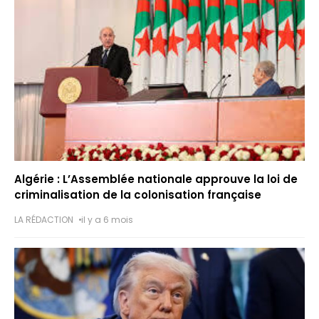
e
a
k
t
Algérie : L’Assemblée nationale approuve la loi de
criminalisation de la colonisation française
LA RÉDACTION
il y a 6 mois