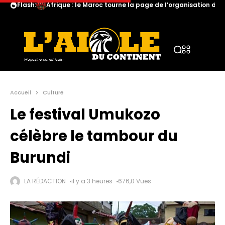
Flash:
Afrique : le Maroc tourne la page de l’organisation de
Accueil
Culture
Le festival Umukozo
célèbre le tambour du
Burundi
LA RÉDACTION
il y a 3 heures
676,0 Vues