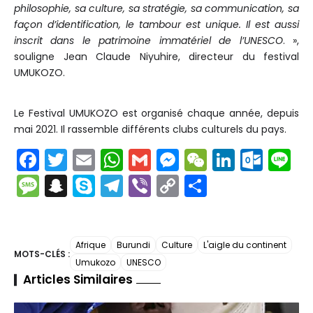
philosophie, sa culture, sa stratégie, sa communication, sa
façon d’identification, le tambour est unique. Il est aussi
inscrit dans le patrimoine immatériel de l’UNESCO
. »,
souligne Jean Claude Niyuhire, directeur du festival
UMUKOZO.
Le Festival UMUKOZO est organisé chaque année, depuis
mai 2021. Il rassemble différents clubs culturels du pays.
F
T
E
W
G
M
W
Li
O
Li
a
w
m
h
m
e
e
n
ut
n
M
S
S
T
Vi
C
P
c
itt
ai
a
ai
s
C
k
lo
e
e
n
k
el
b
o
ar
e
er
l
ts
l
s
h
e
o
s
a
y
e
er
p
t
b
A
e
a
dI
k.
s
p
p
gr
y
a
Afrique
Burundi
Culture
L'aigle du continent
MOTS-CLÉS :
o
p
n
t
n
c
Umukozo
UNESCO
a
c
e
a
Li
g
Articles Similaires
o
p
g
o
g
h
m
n
er