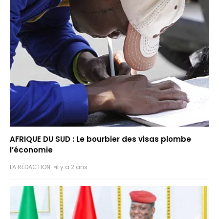
k
er
m
e
a
k
t
AFRIQUE DU SUD : Le bourbier des visas plombe
l’économie
LA RÉDACTION
il y a 2 ans